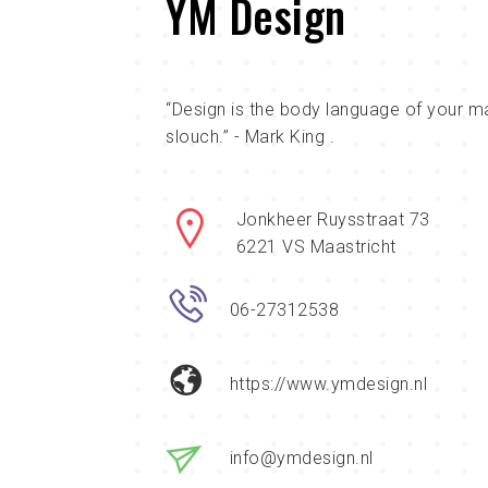
YM Design
“Design is the body language of your ma
slouch.” - Mark King .
Jonkheer Ruysstraat 73
6221 VS Maastricht
06-27312538
https://www.ymdesign.nl
info@ymdesign.nl